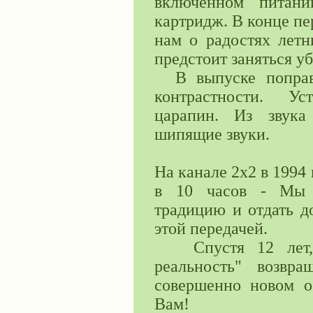
включенном питани
картридж. В конце п
нам о радостях летн
предстоит заняться уб
В выпуске поправл
контрастности. Ус
царапин. Из звука
шипящие звуки.
На канале 2x2 в 1994
в 10 часов - Мы п
традицию и отдать д
этой передачей.
Спустя 12 лет, п
реальность" возвр
совершенно новом 
Вам!