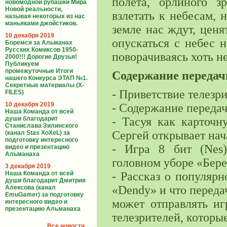
полета, орлиного зр
новомодной рубашки Мира
Новой реальности,
взлетать к небесам, 
называя некоторых из нас
маньяками джойстиков.
земле нас ждут, ценя
10 декабря 2019
опускаться с небес 
Боремся за Альманах
Русских Комиксов 1950-
поворачиваясь хоть н
2000!!! Дорогие Друзья!
Публикуем
промежуточные Итоги
Содержание передач
нашего Конкурса ЭТАП №1.
Секретные материалы (X-
- Приветствие телезр
FILES)
10 декабря 2019
- Содержание передач
Наша Команда от всей
души благодарит
- Тасуя как карточн
Станислава Зилинского
Сергей открывает нач
(канал Stas XoXeL) за
подготовку интересного
- Игра 8 бит (Nes)
видео и презентацию
Альманаха
головном уборе «Бере
3 декабря 2019
Наша Команда от всей
- Рассказ о популяр
души благодарит Дмитрия
«Dendy» и что переда
Алексова (канал
EmuGamer) за подготовку
может отправлять иг
интересного видео и
презентацию Альманаха
телезрителей, которые
Все новости...