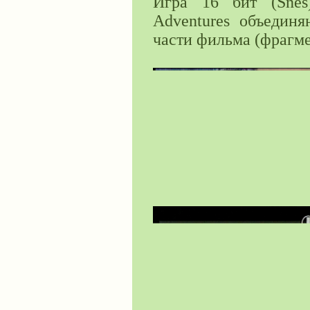
Игра 16 бит (Snes)
Adventures объедин
части фильма (фрагме