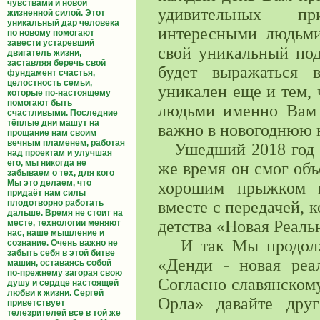
чувствами и новой
удивительных п
жизненной силой. Этот
уникальный дар человека
интересными людьми
по новому помогают
завести устаревший
свой уникальный под
двигатель жизни,
заставляя беречь свой
будет выражаться 
фундамент счастья,
целостность семьи,
уникален еще и тем,
которые по-настоящему
помогают быть
людьми именно Вам 
счастливыми. Последние
тёплые дни машут на
важно в новогоднюю 
прощание нам своим
вечным пламенем, работая
Ушедший 2018 год бы
над проектам и улучшая
его, мы никогда не
же время он смог об
забываем о тех, для кого
Мы это делаем, что
хорошим прыжком в
придаёт нам силы
плодотворно работать
вместе с передачей, 
дальше. Время не стоит на
детства «Новая Реаль
месте, технологии меняют
нас, наше мышление и
И так Мы продолжа
сознание. Очень важно не
забыть себя в этой битве
«Денди - новая реа
машин, оставаясь собой
по-прежнему загорая свою
Согласно славянском
душу и сердце настоящей
любви к жизни. Сергей
Орла» давайте дру
приветствует
телезрителей все в той же