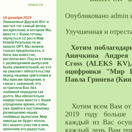
НОВОСТИ
Опубликовано admin в
16 декабря 2019
Уважаемые Друзья! Вот и
настал тот самый вечер
Улучшенная и отрест
воскресения, в котором Мы
вместе с Вами готовы
окунуться 12 раз в Мир
Новой Реальности на
Хотим поблагодар
канале ОРТ. Мы можем
только предполагать, а
Аничкина Андрея (
боги, как известно,
располагают. Пауза в связи
Cross (ALEKS KV),
с размещением выпусков
была уважительной, но это
оцифровки "Мир Ц
не умаляет обязательства
перед нашими зрителями и
Павла Гринева (Кин
Мы просим прощения, в
связи с заминкой, что
оставляли Вас без
любимой передачи так
Уважаем
долго. Мы обязательно
наверстаем вместе с Вами
упущенное время, чтобы
Хотим всем Вам от 
уже прийти к постоянному
2019 году больше 
размещению наших
любимых выпусков. Мир
каждый из Вас осущ
никогда не будет полон,
без нашего участия в нем,
каждый день Вам при
наполняя его радостью,