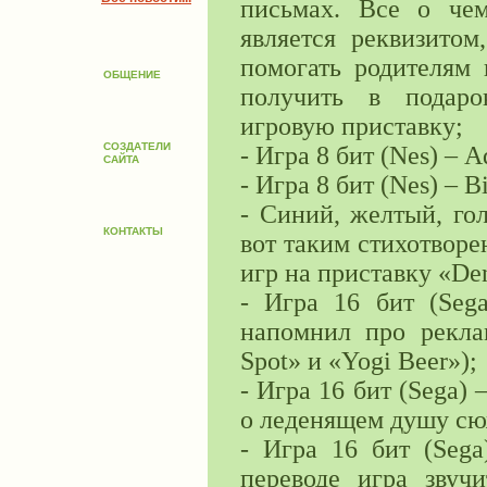
письмах. Все о чем
является реквизитом
помогать родителям 
ОБЩЕНИЕ
получить в подаро
игровую приставку;
СОЗДАТЕЛИ
- Игра 8 бит (Nes) – A
САЙТА
- Игра 8 бит (Nes) – Bi
- Синий, желтый, го
КОНТАКТЫ
вот таким стихотворе
игр на приставку «De
- Игра 16 бит (Sega
напомнил про рекла
Spot» и «Yogi Beer»);
- Игра 16 бит (Sega)
о леденящем душу сю
- Игра 16 бит (Sega)
переводе игра звуч