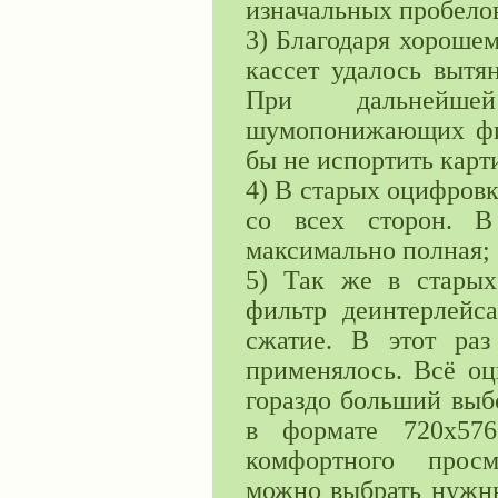
изначальных пробелов
3) Благодаря хороше
кассет удалось вытя
При дальнейше
шумопонижающих фил
бы не испортить карт
4) В старых оцифровк
со всех сторон. В
максимально полная;
5) Так же в стары
фильтр деинтерлейса
сжатие. В этот раз
применялось. Всё оц
гораздо больший выб
в формате 720х576
комфортного просм
можно выбрать нужны